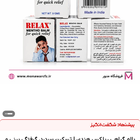
بالم گیاهی ریلکس هندی | تسکین سردرد، گرفتگی بینی و