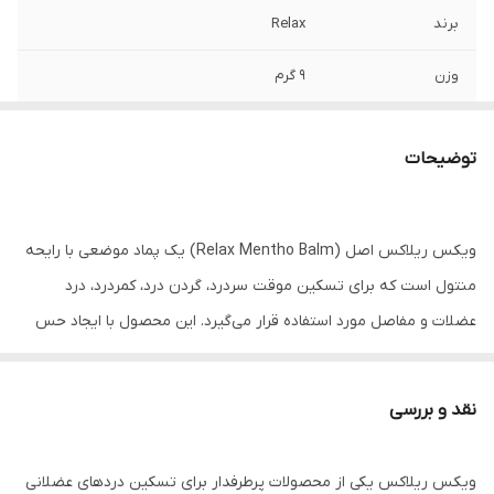
برند
Relax
وزن
۹ گرم
مناسب برای
سردرد، گرفتگی بینی، دردهای عضلانی
توضیحات
توضیح کوتاه
بالم گیاهی ریلکس حاوی منتول و عصاره‌های
گیاهی، مناسب کمک به کاهش سردرد، گرفتگی
بینی، دردهای عضلانی و علائم سرماخوردگی.
ویکس ریلاکس اصل (Relax Mentho Balm) یک پماد موضعی با رایحه
محصولی محبوب و پرطرفدار ساخت هند.
منتول است که برای تسکین موقت سردرد، گردن درد، کمردرد، درد
عضلات و مفاصل مورد استفاده قرار می‌گیرد. این محصول با ایجاد حس
خنکی و آرامش به کاهش ناراحتی‌های عضلانی کمک کرده و در زمان
سرماخوردگی نیز برای ایجاد احساس راحتی بیشتر کاربرد دارد.
نقد و بررسی
ویژگی‌ها: • مناسب برای تسکین دردهای عضلانی و مفصلی • کمک به
کاهش سردرد و گرفتگی عضلات • دارای رایحه منتول • ایجاد حس خنکی و
ویکس ریلاکس یکی از محصولات پرطرفدار برای تسکین دردهای عضلانی