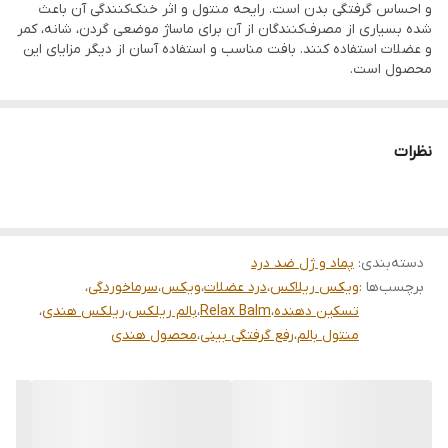
آرامش • مناسب استفاده موضعی
و احساس گرفتگی بدن است. رایحه منتول و اثر خنک‌کنندگی آن باعث
شده بسیاری از مصرف‌کنندگان از آن برای ماساژ موضعی گردن، شانه، کمر
سؤالات متداول (FAQ) ویکس ریلاکس
و عضلات استفاده کنند. بافت مناسب و استفاده آسان از دیگر مزایای این
ویکس ریلاکس برای چه مواردی استفاده می‌شود؟ ویکس ریلاکس
محصول است.
معمولاً برای ایجاد حس آرامش و تسکین موقت دردهای عضلانی،
کمردرد، گردن درد، گرفتگی عضلات و برخی علائم سرماخوردگی استفاده
نظرات
می‌شود.
آیا ویکس ریلاکس برای سردرد مناسب است؟ بسیاری از
مصرف‌کنندگان از رایحه منتول این محصول برای ایجاد حس خنکی و
آرامش استفاده می‌کنند، اما این محصول جایگزین درمان پزشکی
دسته‌بندی
:
پماد و ژل ضد درد
برچسب‌ها :
ویکس ریلاکس
،
درد عضلات
،
ویکس
،
سرماخوردگی
،
نیست.
تسکین دهنده
،
Relax Balm
،
بالم ریلکس
،
ریلکس هندی
،
آیا می‌توان ویکس ریلاکس را برای گرفتگی بینی استفاده کرد؟ رایحه
منتول بالم
،
رفع گرفتگی بینی
،
محصول هندی
منتول موجود در محصول می‌تواند احساس باز شدن مسیر تنفس را
برای برخی افراد ایجاد کند.
نحوه استفاده از ویکس ریلاکس چگونه است؟ مقدار مناسبی از