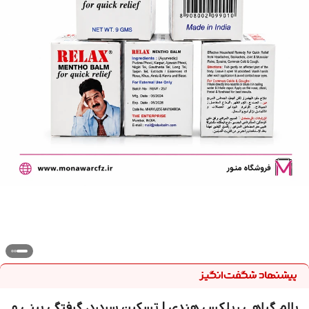
بالم گیاهی ریلکس هندی | تسکین سردرد، گرفتگی بینی و