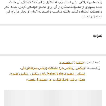
آرامش • مناسب استفاده موضعی
و احساس گرفتگی بدن است. رایحه منتول و اثر خنک‌کنندگی آن باعث
شده بسیاری از مصرف‌کنندگان از آن برای ماساژ موضعی گردن، شانه، کمر
سؤالات متداول (FAQ) ویکس ریلاکس
و عضلات استفاده کنند. بافت مناسب و استفاده آسان از دیگر مزایای این
ویکس ریلاکس برای چه مواردی استفاده می‌شود؟ ویکس ریلاکس
محصول است.
معمولاً برای ایجاد حس آرامش و تسکین موقت دردهای عضلانی،
کمردرد، گردن درد، گرفتگی عضلات و برخی علائم سرماخوردگی استفاده
نظرات
می‌شود.
آیا ویکس ریلاکس برای سردرد مناسب است؟ بسیاری از
مصرف‌کنندگان از رایحه منتول این محصول برای ایجاد حس خنکی و
آرامش استفاده می‌کنند، اما این محصول جایگزین درمان پزشکی
دسته‌بندی
:
پماد و ژل ضد درد
برچسب‌ها :
ویکس ریلاکس
،
درد عضلات
،
ویکس
،
سرماخوردگی
،
نیست.
تسکین دهنده
،
Relax Balm
،
بالم ریلکس
،
ریلکس هندی
،
آیا می‌توان ویکس ریلاکس را برای گرفتگی بینی استفاده کرد؟ رایحه
منتول بالم
،
رفع گرفتگی بینی
،
محصول هندی
منتول موجود در محصول می‌تواند احساس باز شدن مسیر تنفس را
برای برخی افراد ایجاد کند.
نحوه استفاده از ویکس ریلاکس چگونه است؟ مقدار مناسبی از