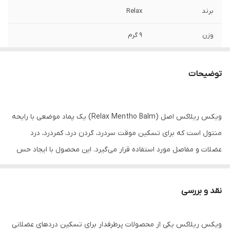
برند
Relax
وزن
۹ گرم
مناسب برای
سردرد، گرفتگی بینی، دردهای عضلانی
توضیحات
توضیح کوتاه
بالم گیاهی ریلکس حاوی منتول و عصاره‌های
گیاهی، مناسب کمک به کاهش سردرد، گرفتگی
بینی، دردهای عضلانی و علائم سرماخوردگی.
ویکس ریلاکس اصل (Relax Mentho Balm) یک پماد موضعی با رایحه
محصولی محبوب و پرطرفدار ساخت هند.
منتول است که برای تسکین موقت سردرد، گردن درد، کمردرد، درد
عضلات و مفاصل مورد استفاده قرار می‌گیرد. این محصول با ایجاد حس
خنکی و آرامش به کاهش ناراحتی‌های عضلانی کمک کرده و در زمان
سرماخوردگی نیز برای ایجاد احساس راحتی بیشتر کاربرد دارد.
نقد و بررسی
ویژگی‌ها: • مناسب برای تسکین دردهای عضلانی و مفصلی • کمک به
کاهش سردرد و گرفتگی عضلات • دارای رایحه منتول • ایجاد حس خنکی و
ویکس ریلاکس یکی از محصولات پرطرفدار برای تسکین دردهای عضلانی