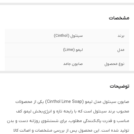
مشخصات
برند
سینثول (Cinthol)
مدل
لیمو (Lime)
نوع محصول
صابون جامد
کاربری
شستشوی روزانه دست و بدن
توضیحات
نوع پوست
مناسب انواع پوست
صابون سینثول مدل لیمو (Cinthol Lime Soap) یکی از محصولات
ویژگی ها
پاک‌کنندگی مؤثر همراه با رایحه طراوت‌بخش
محبوب برند سینثول است که با رایحه تازه و انرژی‌بخش لیمو، کف
کف
کف مناسب و آبکشی آسان
مناسب و قدرت پاک‌کنندگی مطلوب، برای شستشوی روزانه دست و بدن
تولید شده است. این محصول پس از بررسی مشخصات و اصالت کالا