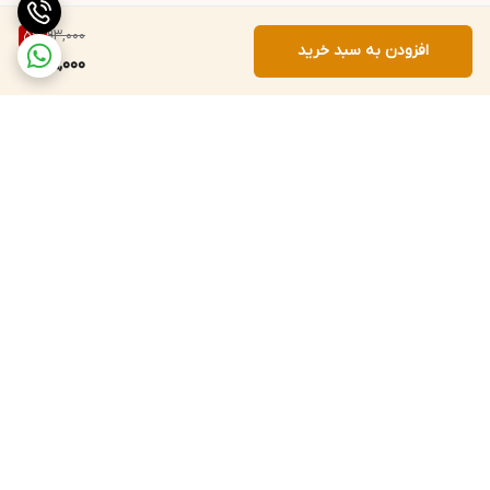
بله. فروشگاه منور CFZ اصالت تمامی محصولات عرضه‌شده را تضمین
93,000
5
%
افزودن به سبد خرید
می‌کند.
88,000
سؤال ۵: آیا امکان خرید تکی و عمده صابون سینثول مدل لیمو وجود
دارد؟
بله. امکان خرید تکی و عمده این محصول برای مشتریان سراسر ایران
فراهم است.
برگشت به بالا
ارسال سریع به سراسر کشور
پشتیبانی و پاسخگویی
مشتریان