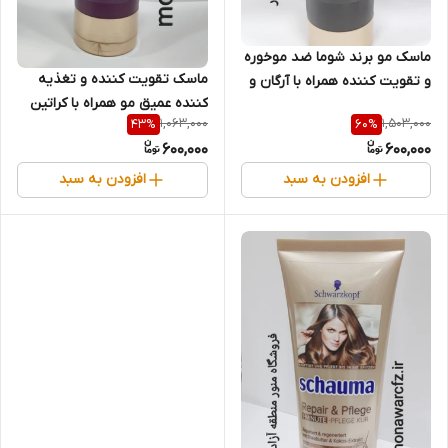
ماسک مو برند شوما ضد موخوره
ماسک تقویت کننده و تغذیه
و تقویت کننده همراه با آرگان و
کننده عمیق مو همراه با کراتین
وانیل خونی اصل آلمان حجم 200
1,063,000
1,503,000
43
%
60
%
برند شوما اصل آلمان حجم 200
میل
600,000
600,000
میل
افزودن به سبد
افزودن به سبد