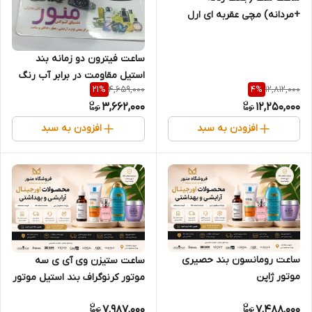
+مردانه) مچی عقربه ای ارل
استار سرامیکی مدل 9007G
ساعت فیترون دو زمانه بند
استیل مقاومت در برابر آب رنگ
4,659,000
12,812,000
21
%
4
%
آبی مدل FT-19025M
3,662,000
12,250,000
افزودن به سبد
افزودن به سبد
ساعت رومانسون بند حصیری
ساعت ستیزن وی آی ی سه
موتور ژاپن
موتور کرنوگراف بند استیل موتور
ژاپن
7,987,000
7,488,000