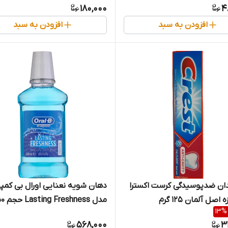
180,000
4
افزودن به سبد
افزودن به سبد
ان ضدپوسیدگی کرست اکسترا
دهان شویه نعنایی اورال بی کمپ
اصل آلمان 125 گرم
مدل eshness
13
%
میل
568,000
3