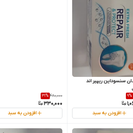
ان سنسوداین ریپیر اند
31
%
480,000
9
%
330,000
1,
افزودن به سبد
افزودن به سبد