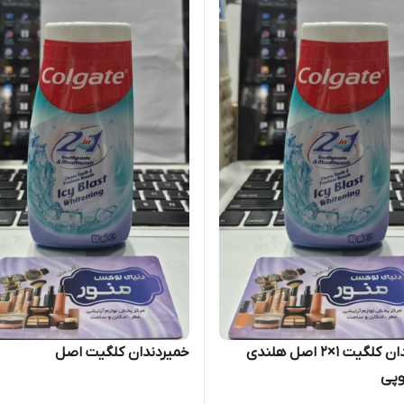
خمیردندان کلگیت ۱×۲ اصل هلندی
خمیردندان کلگیت اصل
وپی