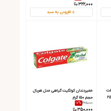
322,000
افزودن به سبد
لت
خمیردندان کولگیت گیاهی مدل هربال
Lasting Fr حجم 250
حجم 150 گرم
17
%
425,000
350,000