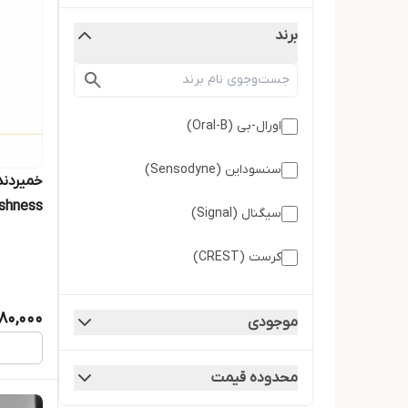
برند
اورال-بی (Oral-B)
سنسوداین (Sensodyne)
eshness
سیگنال (Signal)
کرست (CREST)
کلگیت (Colgate)
80,000
موجودی
محدوده قیمت