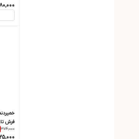
80,000
خمیردند
فرش تازه 
374,000
25,000