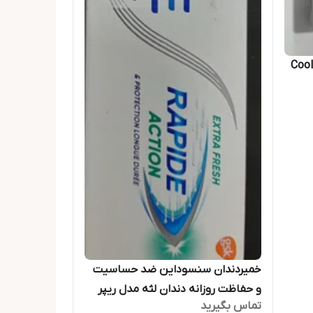
این مدل Cool Gel
خمیردندان سنسوداین ضد حساسیت
و حفاظت روزانه دندان لثه مدل ریپر
تماس بگیرید
اصل انگلیس حجم 75 میل