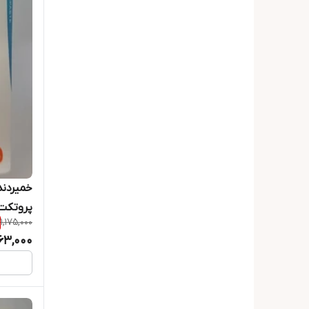
خمیردند
پروتکت
1,175,000
063,000