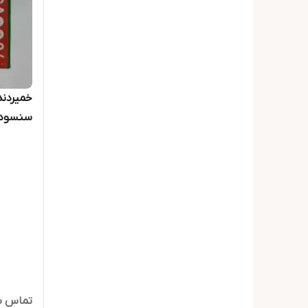
سنسوداین SENSODYNE
تماس ب