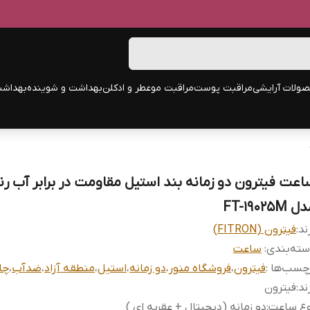
ولات آرایشی
مراقبت پوست
مراقبت مو
عطر و ادکلن
بهداشت و شوینده
بهداشت
اعت فیترون دو زمانه بند استیل مقاومت در برابر آب رن
 FT-19025M
ند:
فیترون (FITRON)
ته‌بندی
:
ساعت
چسب‌ها :
فیترون
،
فروشگاه منور
،
دو زمانه
،
استیل
،
منطقه آزاد
،
ضدآب
،
چا
ند
:
فیترون
وع ساعت
:
دو زمانه (دیجیتال + عقربه ای )