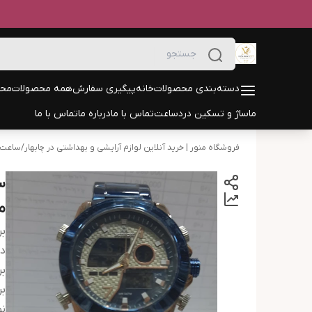
دسته‌بندی محصولات
خانه
پیگیری سفارش
همه محصولات
محص
ماساژ و تسکین درد
ساعت
تماس با ما
درباره ما
تماس با ما
فروشگاه منور | خرید آنلاین لوازم آرایشی و بهداشتی در چابهار
/
ساعت
س
مدل
بر
دس
بر
بر
ن