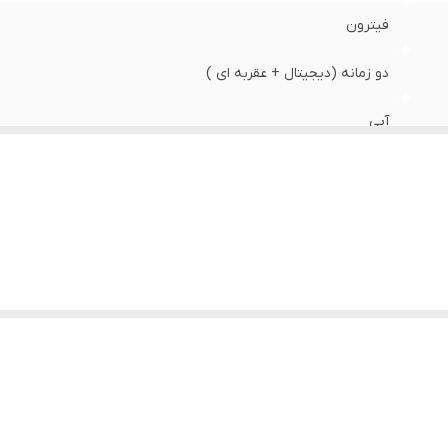
فیترون
دو زمانه (دیجیتال + عقربه ای )
آبی
استیل
بله
روز ، هفته ، ماه