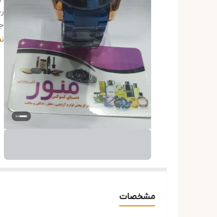
رن
ج
م
ن
تا
مشخصات