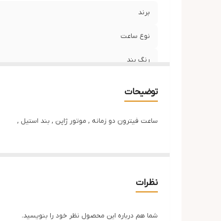
برند
نوع ساعت
رنگ بند
جنس بند
توضیحات
مقاوم آب
ساعت فیترون دو زمانه , موتور ژاپن , بند استیل ,
تاریخ دار
نظرات
شما هم درباره این محصول نظر خود را بنویسید.