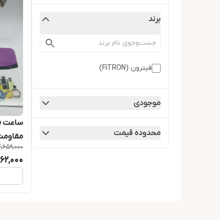
برند
فیترون (FITRON)
موجودی
ساعت فی
محدوده قیمت
4,659,000
19025M
62,000