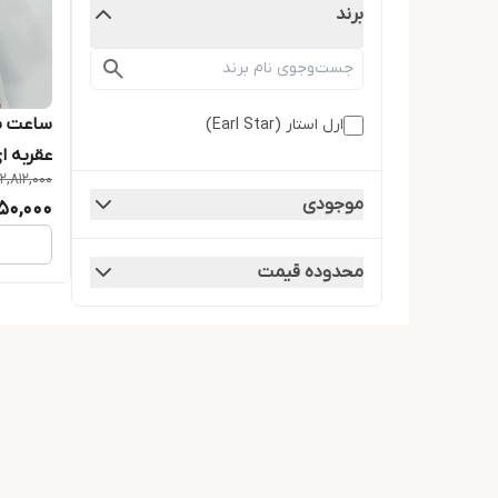
برند
ساعت س
ارل استار (Earl Star)
عقربه ا
12,812,000
9007G
موجودی
250,000
محدوده قیمت