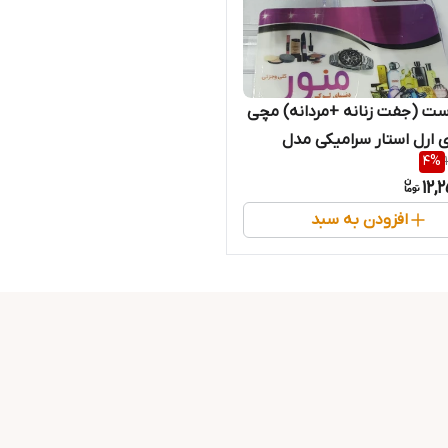
ت (جفت زنانه +مردانه) مچی
ی ارل استار سرامیکی مدل
4
%
12,
افزودن به سبد