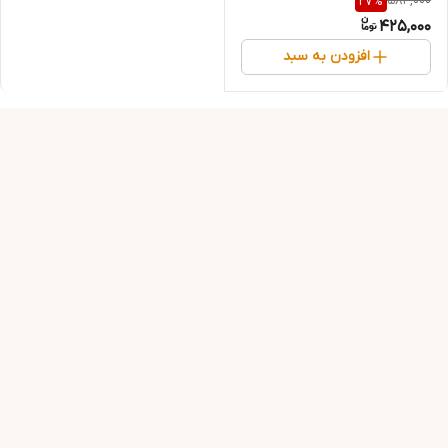
584,000
27
%
425,000
افزودن به سبد