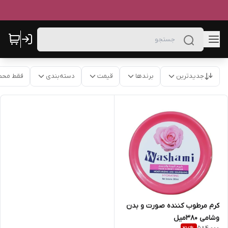
جدیدترین
برندها
قیمت
دسته‌بندی
فقط محص
کرم مرطوب کننده صورت و بدن
وشامی 380میل