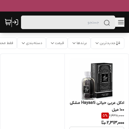
جدیدترین
برندها
قیمت
دسته‌بندی
فقط محص
ادکل عربی حیاتی Hayaati مشکی
100 میل
2,438,000
5
%
2,313,000