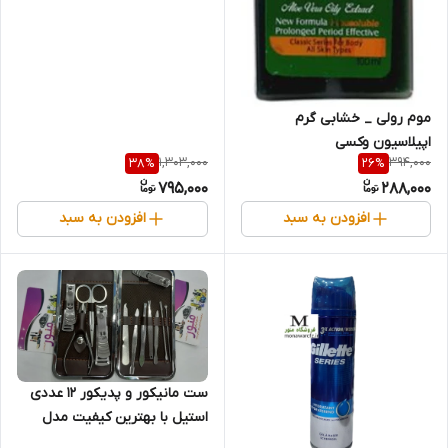
موم رولی _ خشابی گرم
اپیلاسیون وکسی
1,303,000
394,000
38
%
26
%
795,000
288,000
افزودن به سبد
افزودن به سبد
ست مانیکور و پدیکور 12 عددی
استیل با بهترین کیفیت مدل
XWZJ01