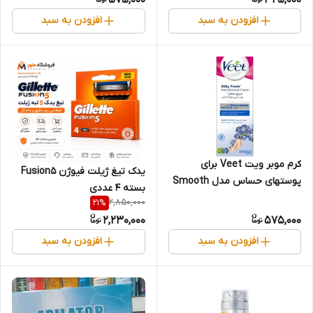
افزودن به سبد
افزودن به سبد
کرم موبر ویت Veet برای
یدک تیغ ژیلت فیوژن Fusion5
پوستهای حساس مدل Smooth
بسته 4 عددی
& Fresh حجم 100 میلی
2,850,000
21
%
2,230,000
575,000
افزودن به سبد
افزودن به سبد