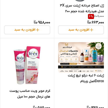
ژل اصلاح مردانه ژیلت سری 3X
مدل هیدراته شده حجم 200
709,000
6
%
میلی لیتر
958,000
663,000
افزودن به سبد
افزودن به سبد
ژیلت 6 لبه درکو تیغ ژیلت
Dorcoاصل ویتام
کرم موبر ویت مناسب پوست
های نرمال حجم ۱۰۰ میل
575,000
325,000