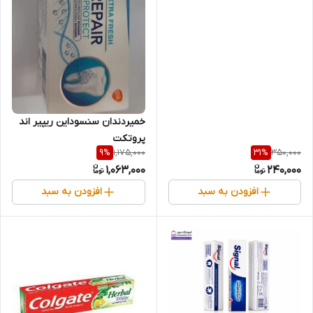
خمیردندان سنسوداین ریپیر اند
پروتکت
1,175,000
350,000
9
%
31
%
1,063,000
240,000
افزودن به سبد
افزودن به سبد