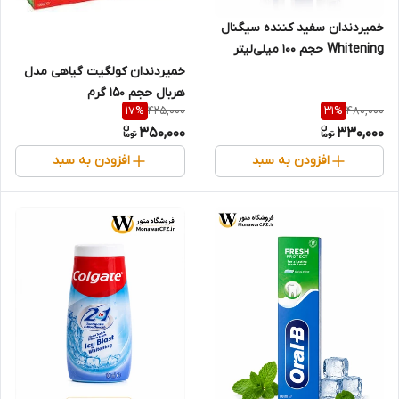
خمیردندان سفید کننده سیگنال
Whitening حجم 100 میلی‌لیتر
خمیردندان کولگیت گیاهی مدل
هربال حجم 150 گرم
425,000
480,000
17
%
31
%
350,000
330,000
افزودن به سبد
افزودن به سبد