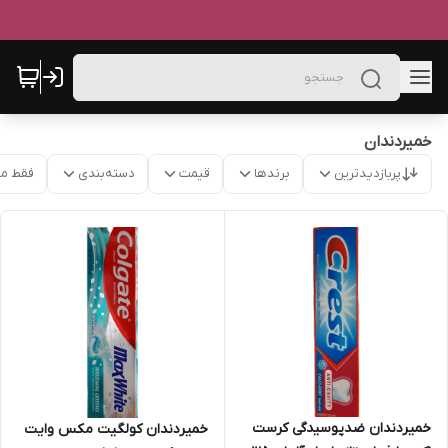
خمیردندان
پربازدیدترین
برندها
قیمت
دسته‌بندی
فقط م
خمیردندان ضدپوسیدگی کرست
خمیردندان کولگیت مکس وایت