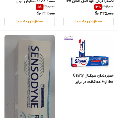
اکسترا فرش تازه اصل آلمان 125
سفید کننده سفارش عربی
380,000
374,000
15
%
13
%
گرم
100میل
322,000
325,000
افزودن به سبد
افزودن به سبد
خمیردندان سیگنال Cavity
Fighter محافظت در برابر
پوسیدگی 100 میلی‌لیتر