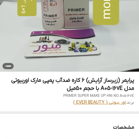
پرایمر (زیرساز آرایش) 6 کاره ضدآب پمپی مارک اوربیوتی
مدل A05-167E با حجم 50میل
PRIMER SUPER MAKE UP 6IN1 NO:A05-167E
برند:
اور بیوتی ( EVER BEAUTY )
مشخصات