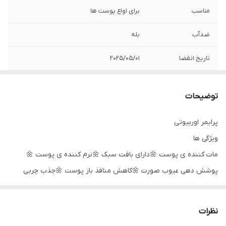
مناسب
برای اواع پوست ها
ضدآب
بله
تاریخ انقضا
2025/05/01
توضیحات
پرایمر اوربیوتی
ویژگی ها
مات کننده ی پوست 🌼دارای بافت سبک 🌼نرم کننده ی پوست 🌼
پوشش دهی عیوب صورت 🌼کاهش منافذ باز پوست 🌼جذب چربی
پوست 🌼فاقد پارابن 🌼 موثر بر افزایش ماندگاری آرایش بر روی صورت
مناسب برای انواع پوست
نظرات
توضیحات تکمیلی