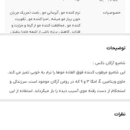
خصوصیات
نرم کننده مو , آبرسانی مو , باعث تحریک جریان
خون پیاز مو میشه , احیا کننده مو , تقویت
کننده مو , محافظت کننده مو از گرما و حرارت و
فلزات , کاهش برنزه ناشی از اشعه ماورا بنفش
تاریخ انقضا
2024/11
توضیحات
شامپو آرگان دکس :
این شامپو مرطوب کننده فوق العاده موها را نرم به خوبی تمیز می کند.
حاوی ویتامین E، امگا 3 و 9 که در روغن آرگان موجود است، سرزندگی و
استحکام از دست رفته موی آسیب دیده را باز میگرداند. استفاده از این
شامپو باعث می شود که موهای شما بیشترین پتانسیل خود برای رشد و
بلند شدن را بروز دهند. این شامپو تقویت کننده وآبرسان، به خونرسانی
نظرات
در قسمت سر و ریشه ی مو ها کمک میکند و باعث میشود موها نرم تر،
صاف تر و سالم تر بشوند.