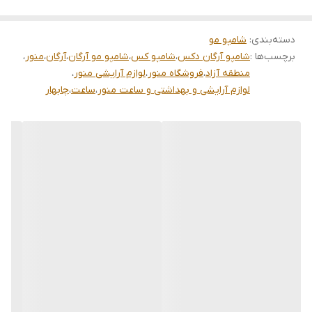
دسته‌بندی
:
شامپو مو
برچسب‌ها :
شامپو آرگان دکس
،
شامپو کس
،
شامپو مو آرگان
،
آرگان
،
منور
،
منطقه آزاد
،
فروشگاه منور
،
لوازم آرایشی منور
،
لوازم آرایشی و بهداشتی و ساعت منور
،
ساعت
،
چابهار