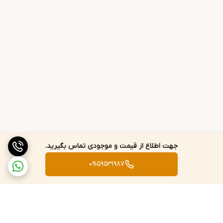
جهت اطلاع از قیمت و موجودی تماس بگیرید.
09159531987