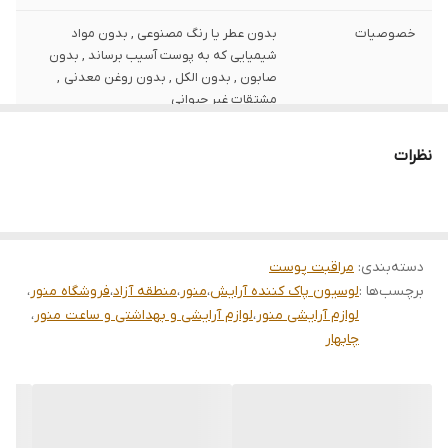
خصوصیات
بدون عطر یا رنگ مصنوعی , بدون مواد
شیمیایی که به پوست آسیب برساند , بدون
صابون , بدون الکل , بدون روغن معدنی ,
مشتقات غیر حیوانی
کارایی
پاک کننده آلودگی وآرایش صورت
نظرات
برند
سیمپل
دسته‌بندی
:
مراقبت پوست
برچسب‌ها :
لوسیون پاک کننده آرایش
،
منور
،
منطقه آزاد
،
فروشگاه منور
،
لوازم آرایشی منور
،
لوازم آرایشی و بهداشتی و ساعت منور
،
چابهار