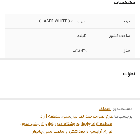
مشخصات
برند
لیزر وایت ( LASER WHITE )
ساخت کشور
تایلند
مدل
LAS039
کارایی
ضد لک ،ازبین برنده نقاط تیره و اصلاح پوست ،
سفید کننده ، محوکننده سیاه ، یک پارچه کننده
نظرات
رنگ پوست ، روشن کننده ، ازبین برنده کک و
مک پوست
مناسب برای
انواع پوست ها
دسته‌بندی
:
ضدلک
حجم
30 گرم
برچسب‌ها :
کرم صورت ضد لک لیزر
،
منور
،
منطقه آزاد
،
منطقه آزاد چابهار
،
فروشگاه منور
،
لوازم آرایشی منور
،
تاریخ انقضا
2026/01
لوازم آرایشی و بهداشتی و ساعت منور
،
چابهار