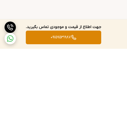
جهت اطلاع از قیمت و موجودی تماس بگیرید.
09159531987
برگشت به بالا