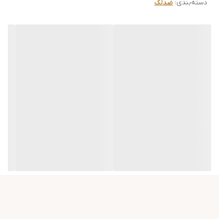
دسته‌بندی
:
ضدلک
مهم ترین ویژگی های پودر ال – آسکوربیک
اسید اوردینری
100 درصد خالص
دارای خاصیت آنتی اکسیدانی
از بین برنده خطوط ریز و چین و چروک
پوست
روشن کننده پوست و از بین برده لک های
تیره پوست
کاهش دهنده علائم پیری پوست و
جلوگیری از پیری بیشتر پوست
از بین برنده ناهمواری های روی بافت
پوست و ایجاد پوستی با بافت صاف و