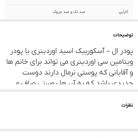
کارایی
ضد لک و ضد چروک
حجم
20 گرم
توضیحات
تاریخ انقضا
2026
پودر ال – آسکوربیک اسید اوردینری یا پودر
ویتامین سی اوردینری می تواند برای خانم ها
و آقایانی که پوستی نرمال دارند دوست
جدیدی باشد که به آن ها پوستی صاف و
جوان هدیه می دهد. این محصول در واقع
یک پودر ضد لک و روشن کننده صورت
نظرات
است. اما ویژگی های این پودر اوردینری به
همینجا ختم نمی شود. این پودر اوردینری
برای پوست مزایای بسیار دیگری نیز دارد.