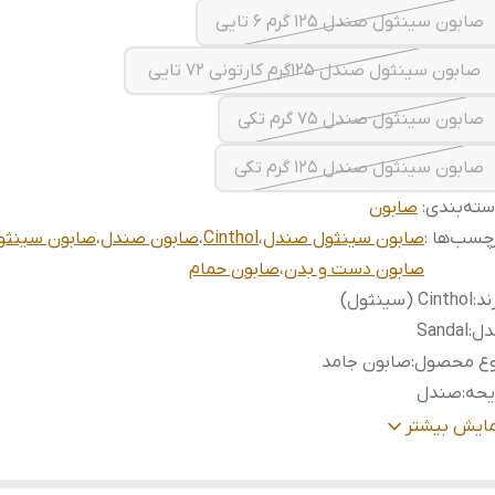
صابون سینثول صندل ۱۲۵ گرم ۶ تایی
صابون سینثول صندل ۱۲۵گرم کارتونی ۷۲ تایی
صابون سینثول صندل ۷۵ گرم تکی
صابون سینثول صندل ۱۲۵ گرم تکی
ته‌بندی
:
صابون
چسب‌ها :
صابون سینثول صندل
،
Cinthol
،
صابون صندل
،
صابون سینثو
صابون دست و بدن
،
صابون حمام
ند
:
Cinthol (سینثول)
دل
:
Sandal
وع محصول
:
صابون جامد
یحه
:
صندل
اسب برای
:
شستشوی روزانه دست و بدن
مایش بیشتر
ن‌های موجود
:
۹۰ گرم و ۱۲۵ گرم
ته‌بندی
:
تکی، ۶ عددی و کارتنی