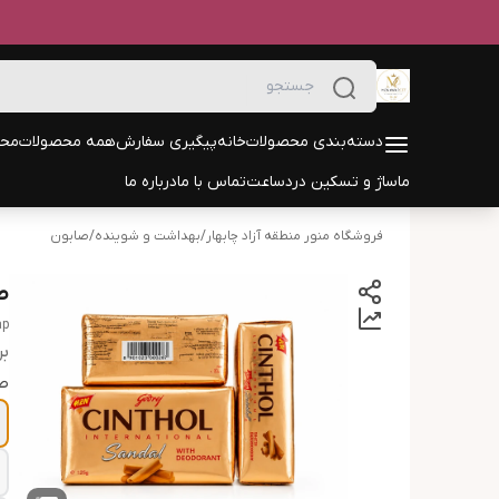
دسته‌بندی محصولات
خانه
پیگیری سفارش
همه محصولات
محص
ماساژ و تسکین درد
ساعت
تماس با ما
درباره ما
فروشگاه منور منطقه آزاد چابهار
/
بهداشت و شوینده
/
صابون
صاب
ap
بر
ص