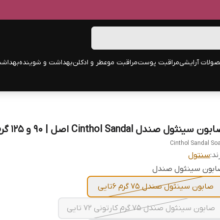
ولات آرایشی
مراقبت پوست
مراقبت مو
عطر و ادکلن
بهداشت و شوینده
بهداشت
ون سینثول صندل Cinthol Sandal اصل | ۹۰ و ۱۲۵ گرم
Cinthol Sandal So
ند:
سنتول
ابون سینثول صندل
صابون سینثول صندل ۷۵ گرم ۶تایی
صابون سینثول صندل ۷۵ گرم کارتونی ۷۲ تایی