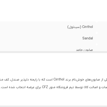
ور تولیدکننده
:
امارات متحده عربی
وع پوست
:
مناسب انواع پوست
Cinthol (سینثول)
Sandal
صابون جامد
صندل
شستشوی روزانه دست و بدن
صابون سینثول مدل صندل (Cinthol Sandal Soap) یکی از صابون‌های خوش‌نام
۹۰ گرم و ۱۲۵ گرم
ط تیم فروشگاه منور CFZ برای عرضه انتخاب شده است.
تکی، ۶ عددی و کارتنی