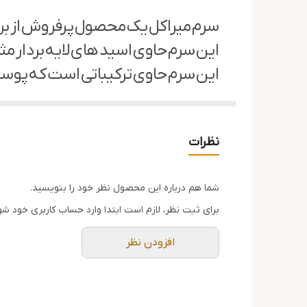
سرم میراکل یک محصول پرفروش از برند سام باي مي است که یک
این سرم حاوی اسید های لايه بردار مثل AHA و BHA و PHA است که با ملایمت سلول های مرده پوست را که باعث آکنه می‌شوند، ازبین م
این سرم حاوی ترکیباتی است که پوست 
این سرم علاوه بر جلوگیری از ایجاد
با از بین بردن سلول های مرده و لای
نظرات
ویژگی های سرم سام بای می میراکل:
لایه بردار ملایم
شما هم درباره این محصول نظر خود را بنویسید.
برای ثبت نظر، لازم است ابتدا وارد حساب کاربری خود شو
التيام بخش و تسکین دهنده
ضد جوش و برطرف کننده جای جو
افزودن نظر
رطوبت رسان
شفاف کننده و درخشان کننده