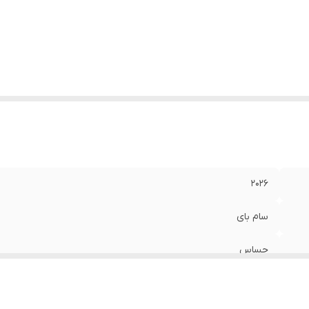
2026
سام بای
حساس
کره ای جنوبی