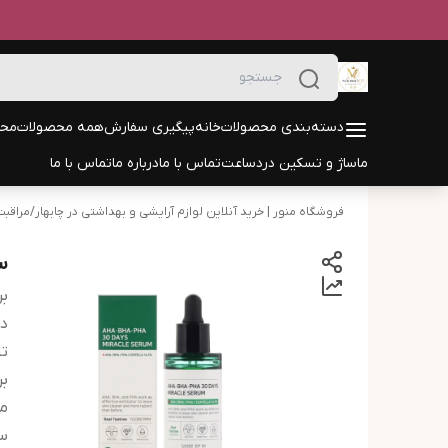
دسته‌بندی محصولات
خانه
پیگیری سفارش
همه محصولات
محص
ماساژ و تسکین درد
ساعت
تماس با ما
درباره ما
تماس با ما
فروشگاه منور | خرید آنلاین لوازم آرایشی و بهداشتی در چابهار
/
مراقب
سر
بر
دس
تا
بر
م
س