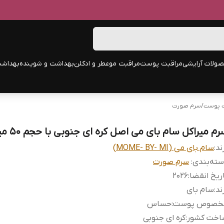
ولات آرایشی
مراقبت پوست
مراقبت مو
عطر و ادکلن
بهداشت و شوینده
بهداشت
ت پوست
/
سرم صورت
م میراکل سام بای می اصل کره ای جنوبی با حجم 50 میل
ند:
سام بای می (MOME- BY- MI)
ته‌بندی
:
سرم صورت
ریخ انقضا
:
2026
ند
:
سام بای
خصوص پوست
:
حساس
اخت کشور
:
کره ای جنوبی