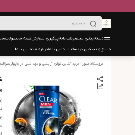
دسته‌بندی محصولات
خانه
پیگیری سفارش
همه محصولات
محص
ماساژ و تسکین درد
ساعت
تماس با ما
درباره ما
تماس با ما
فروشگاه منور | خرید آنلاین لوازم آرایشی و بهداشتی در چابهار
/
مراقبت
ش
20
بر
دس
بر
س
کا