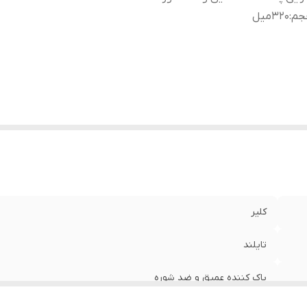
جم
:
320میل
کلیر
تایلند
پاک کننده عمیق و ضد شوره