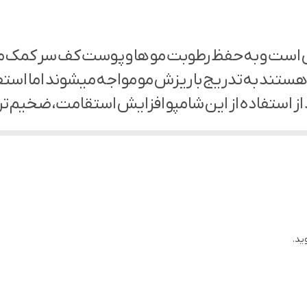
320میل
ی است و به حفظ رطوبت مو ها و پوست کف سر کمک م
 هستند به تدریج با ریزش مو مواجه میشوند اما استفا
 از استفاده از این شامپو افزایش استقامت، ضخیم 
ت.
ات و مواد مضر قرار دارند زغال موجود در این شامپو ک
شوره سر
یعی پوست
ید.
برداری آلودگی های محیطی
 کامل پوست سر
وی سر