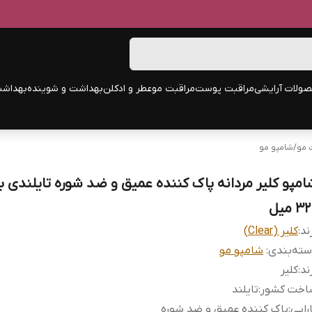
ولات آرایشی
مراقبت پوست
مراقبت مو
عطر و ادکلن
بهداشت و شوینده
بهداشت
 مو
/
شامپو مو
امپو کلیر مردانه پاک کننده عمیق و ضد شوره تایلندی ب
3 میل
ند:
کلیر (Clear)
ته‌بندی
:
شامپو مو
ند
:
کلیر
اخت کشور
:
تایلند
رایی
:
پاک کننده عمیق و ضد شوره