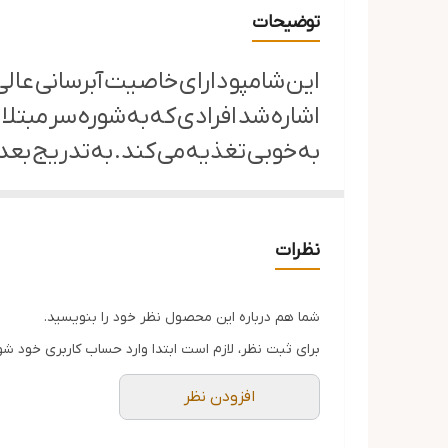
حجم
توضیحات
این شامپو دارای خاصیت آبرسانی عال
اشاره شد افرادی که به شوره سر مبتلا
به خوبی تغذیه می کند. به تدریج بعد
خود پی می برید. این محصول در حجم 320 میلی لیتری عرضه می شودو در کشور تایلند تولید شده اس
از آنجائی که مو ها همواره در معرض ذر
نظرات
محافظت کننده طولانی مدت در برابر 
- حاوی مواد مغذی و ویتامین ها
شما هم درباره این محصول نظر خود را بنویسید.
- فعال کننده لایه محافظ کننده طب
برای ثبت نظر، لازم است ابتدا وارد حساب کاربری خود شو
- حاوی عصاره مرکبات با خاصیت لایه 
- حاوی ذغال شارکل جهت پاک کنندگی
افزودن نظر
- پاک کنندگی چربی اضافی پوست و م