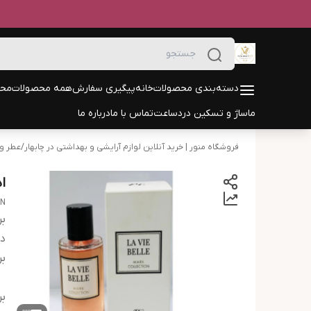
دسته‌بندی محصولات
خانه
پیگیری سفارش
همه محصولات
محص
ماساژ و تسکین درد
ساعت
تماس با ما
درباره ما
فروشگاه منور | خرید آنلاین لوازم آرایشی و بهداشتی در چابهار
/
عطر و 
اد
ON
بر
دس
بر
بر