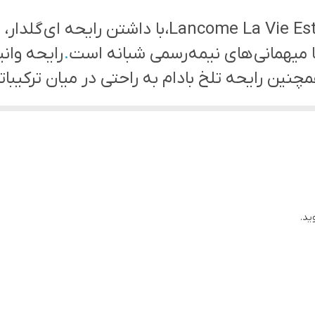
دارای خط بو و پخش کنندگی
عطر ادکلن لانکوم لاویدا بل-Lancome La Vie Est Belle
 میهمانی های نیمه رسمی شبانه است
.
رایحه وانی
مچنین رایحه تلخ بادام به راحتی در میان ترکیب
گی و هیجان است و با رایحه ی غالب بادام تلخ ، 
شکوفه پرتقال
– نعنا هندی – لوبیا تنکا
ید.