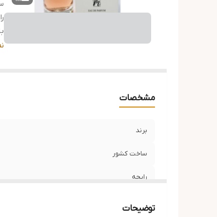
س
را
با
مز
ن
مشخصات
برند
ساخت کشور
رایحه
با ماندگاری
توضیحات