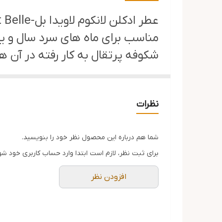
مزایا
مناسب برای ماه های سرد سال و یا
شکوفه پرتقال به کار رفته در آن ه
محصول سرشار از شادی، لذت ، فریبند
بالای 35 سال مناسب تر می باشد و از میزان پراکنندگی عالی برخوردار است .
نظرات
رایحه اولیه: توت سیاه – گلابی
رایحه میانی: زنبق – گل یاس – 
شما هم درباره این محصول نظر خود را بنویسید.
رایحه پایه: وانیل – بادم سوخته 
برای ثبت نظر، لازم است ابتدا وارد حساب کاربری خود شو
افزودن نظر