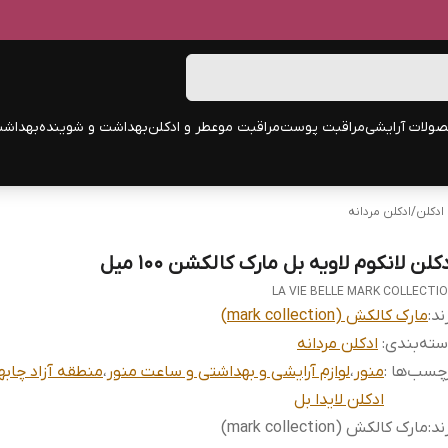
ولات آرایشی
مراقبت پوست
مراقبت مو
عطر و ادکلن
بهداشت و شوینده
بهداشت
ادکلن
/
ادکلن مردانه
کلن لانکوم لاویه بل مارک کالکشن 100 میل
LA VIE BELLE MARK COLLECTI
ند:
مارک کالکش (mark collection)
ته‌بندی
:
ادکلن مردانه
چسب‌ها :
منور
،
لوازم آرایشی و بهداشتی و ساعت منور
،
منطقه آزاد چابها
ادکلن لایدا بل
ند
:
مارک کالکش (mark collection)