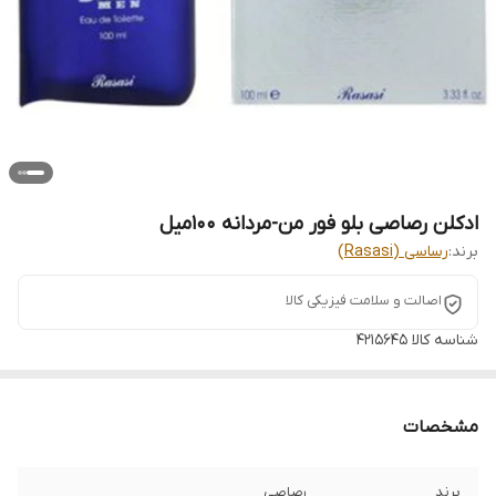
ادکلن رصاصی بلو فور من-مردانه 100میل
برند:
رساسی (Rasasi)
اصالت و سلامت فیزیکی کالا
شناسه کالا
4215645
مشخصات
برند
رصاصی