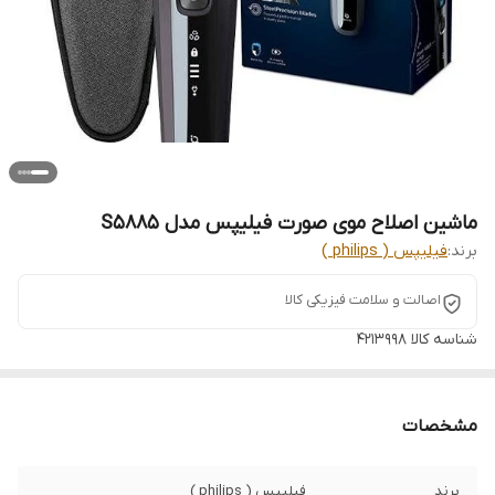
ماشین اصلاح موی صورت فیلیپس مدل S۵۸۸۵
برند:
فیلیپس ( philips )
اصالت و سلامت فیزیکی کالا
شناسه کالا
4213998
مشخصات
برند
فیلیپس ( philips )