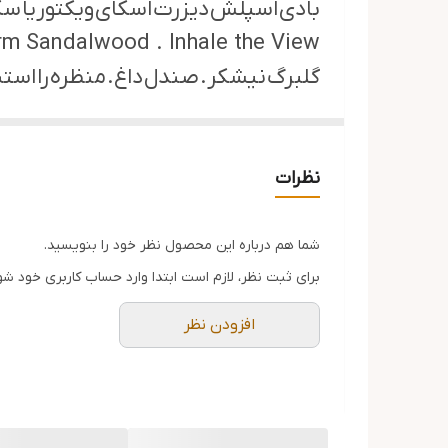
بادی اسپلش دیزرت اسکای ویکتوریا سکرت اورجینال با حجم ۲۵۰ میلی لیتر تولیده شده است. بادی
rm Sandalwood . Inhale the View.
گلبرگ نیشکر. صندل داغ. منظره را است
گروه بویایی این اسپری بدن ویکتوریا 
عطر :
250ml
نظرات
جنسیت :
عطر زنانه
طبع عطر :
شیرین, ملایم
شما هم درباره این محصول نظر خود را بنویسید.
گروه های بویایی :
Aromatic (گیاهی معطر)
برای ثبت نظر، لازم است ابتدا وارد حساب کاربری خود شو
نت پایه :
چوب صندل
افزودن نظر
نوع عطر :
Body Mist) Body Splash) / بادی اسپلش (
زمان استفاده :
همه فصل های سال