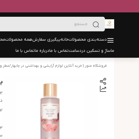
دسته‌بندی محصولات
خانه
پیگیری سفارش
همه محصولات
محص
ماساژ و تسکین درد
ساعت
تماس با ما
درباره ما
تماس با ما
فروشگاه منور | خرید آنلاین لوازم آرایشی و بهداشتی در چابهار
/
عطر و 
ب
بر
دس
بر
بر
س