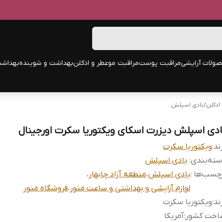
ولات آرایشی
مراقبت پوست
مراقبت مو
عطر و ادکلن
بهداشت و شوینده
بهداشت
ادکلن
/
بادی اسپلش
ادی اسپلش دیزرت اسکای ویکتوریا سکرت اورجینال
ند:
ویکتوریا سکرت
ته‌بندی
:
بادی اسپلش
چسب‌ها :
بادی اسپلش
،
منطقه آزاد چابهار
،
لوازم آرایشی و بهداشتی و ساعت منور
،
فروشگاه منور
ند
:
ویکتوریا سکرت
اخت کشور
:
آمریکا