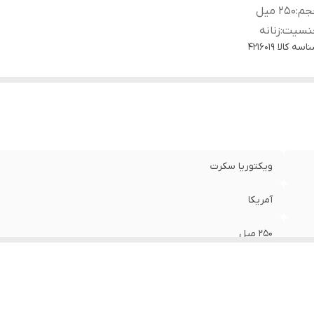
جم
:
250 میل
نسیت
:
زنانه
اسه کالا
4216019
ویکتوریا سکرت
آمریکا
250 میل
زنانه