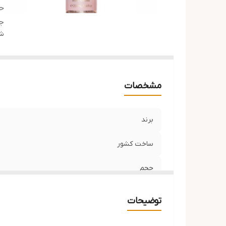
ح
ج
شن
مشخصات
برند
ساخت کشور
حجم
جنسیت
توضیحات