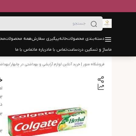
دسته‌بندی محصولات
خانه
پیگیری سفارش
همه محصولات
محص
ماساژ و تسکین درد
ساعت
تماس با ما
درباره ما
تماس با ما
فروشگاه منور | خرید آنلاین لوازم آرایشی و بهداشتی در چابهار
/
بهداش
خ
al
بر
دس
بر
بر