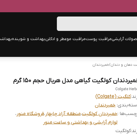
ولات آرایشی
مراقبت پوست
مراقبت مو
عطر و ادکلن
بهداشت و شوینده
بهداشت
ت دهان و دندان
/
خمیردندان
میردندان کولگیت گیاهی مدل هربال حجم 150 گرم
Colgate Herb
ند:
کلگیت (Colgate)
ته‌بندی
:
خمیردندان
چسب‌ها :
خمیرددان کولگیت
،
منطقه آزاد چابهار
،
فروشگاه منور
،
لوازم آرایشی و بهداشتی و ساعت منور
ند
:
کولگیت