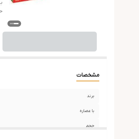
با
ح
مشخصات
برند
با عصاره
حجم