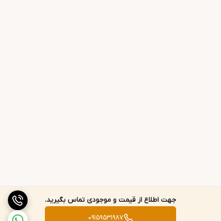
جهت اطلاع از قیمت و موجودی تماس بگیرید.
09159531987