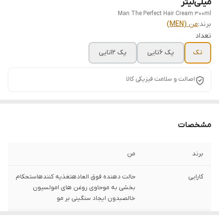
میلی‌لیتر
Man The Perfect Hair Cream 300ml
برند:
من (MEN)
تعداد
تک
پک ۶تایی
پک ۱۲تایی
اصالت و سلامت فیزیکی کالا
مشخصات
برند
من
کارایی
حالت دهنده فوق العاده‎تغذیه کننده‎استحکام
بخشی به مو‎حاوی روغن های امولسیون
خالص‎بدون ایجاد سنگینی بر مو