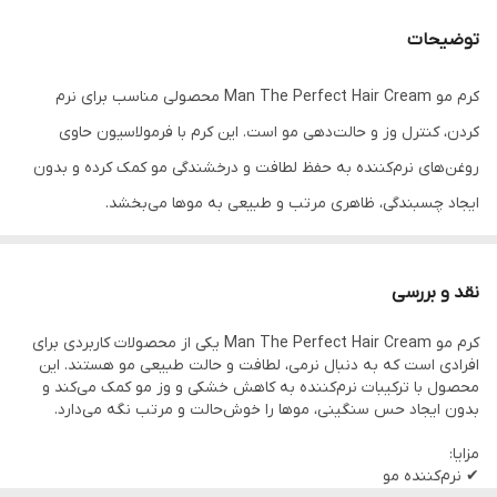
حجم
300 میل
توضیحات
کرم مو Man The Perfect Hair Cream محصولی مناسب برای نرم
کردن، کنترل وز و حالت‌دهی مو است. این کرم با فرمولاسیون حاوی
روغن‌های نرم‌کننده به حفظ لطافت و درخشندگی مو کمک کرده و بدون
ایجاد چسبندگی، ظاهری مرتب و طبیعی به موها می‌بخشد.
ویژگی‌ها:
نقد و بررسی
• نرم‌کننده و لطیف‌کننده مو
کرم مو Man The Perfect Hair Cream یکی از محصولات کاربردی برای
• کنترل وز و پراکندگی مو
افرادی است که به دنبال نرمی، لطافت و حالت طبیعی مو هستند. این
• مناسب استفاده روزانه
محصول با ترکیبات نرم‌کننده به کاهش خشکی و وز مو کمک می‌کند و
بدون ایجاد حس سنگینی، موها را خوش‌حالت و مرتب نگه می‌دارد.
• ایجاد درخشندگی طبیعی
• مناسب انواع مو
مزایا:
✔ نرم‌کننده مو
• حجم 300 میلی‌لیتر