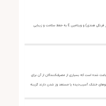
روغن مو املا مرحبا (Marhaba Amla Hair Oil) محصولی باکیفیت برای مراقبت و تقویت موها است که با بهره‌گیری از عصاره آملا (انگور فرنگی هندی) و ویتامین E به حفظ سلامت و زیبایی
منظم از روغن املا مرحبا می‌تواند به حفظ رطوبت مو
ینه مراقبت از مو است. وجود عصاره آملا و ویتامین E در فرمول این محصول باعث شده است که بسیاری از مصرف‌کنندگان از آن برای
وهای خشک، آسیب‌دیده یا مستعد وز شدن دارند گزینه