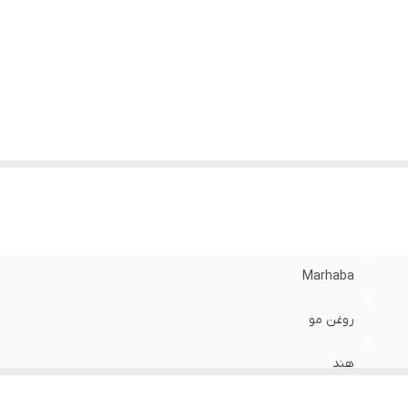
Marhaba
روغن مو
هند
عصاره املا ، ویتامین E