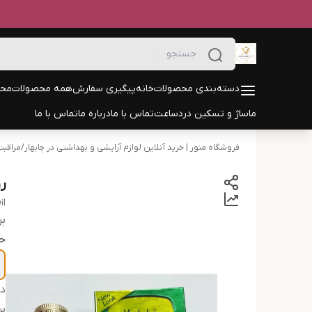
دسته‌بندی محصولات
خانه
پیگیری سفارش
همه محصولات
محص
ماساژ و تسکین درد
ساعت
تماس با ما
درباره ما
تماس با ما
فروشگاه منور | خرید آنلاین لوازم آرایشی و بهداشتی در چابهار
/
مراقبت
ر
il
بر
ح
دس
بر