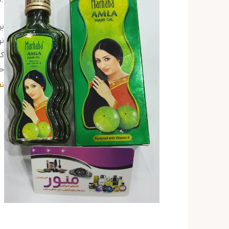
بر
ن
کش
ح
م
ن