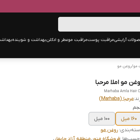
ولات آرایشی
مراقبت پوست
مراقبت مو
عطر و ادکلن
بهداشت و شوینده
بهداشت
 مو
/
روغن مو
وغن مو املا مرحبا
Marhaba Amla Hair O
ند:
مرحبا (Marhaba)
جم
۱۶۰ میل
۱۰۰ میل
ته‌بندی
:
روغن مو
چسب‌ها :
فروشگاه منور
،
منطقه آزاد چابهار
،