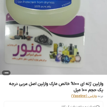
وازلین ژله ای 100% خالص مارک وازلین اصل عربی درجه
یک حجم 100 میل
برند:
وازلین (Vaseline)
اصالت و سلامت فیزیکی کالا