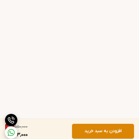
550,000
15
%
افزودن به سبد خرید
463,000