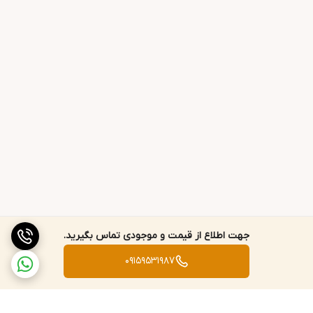
استیله، کراس پلیمر هیالورونات سدیم،
هیالورونات سدیم هیدرولیز شده، عصاره
پوست درخت ماگنولیا آفیسینالیس، عصاره
ریشه Paeonia Lactiflora، آرژنین، اسید
فیتیک، اکسید نقره.
جهت اطلاع از قیمت و موجودی تماس بگیرید.
09159531987