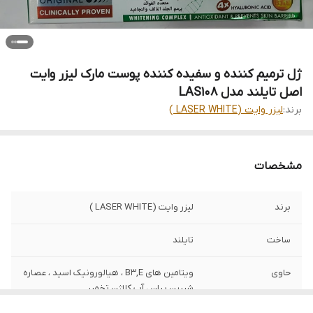
ژل ترمیم کننده و سفیده کننده پوست مارک لیزر وایت
اصل تایلند مدل LAS108
برند:
لیزر وایت (LASER WHITE )
مشخصات
برند
لیزر وایت (LASER WHITE )
ساخت
تایلند
حاوی
ویتامین های B3,E ، هیالورونیک اسید ، عصاره
شیرین بیان ، آب کلاژن تخمیر