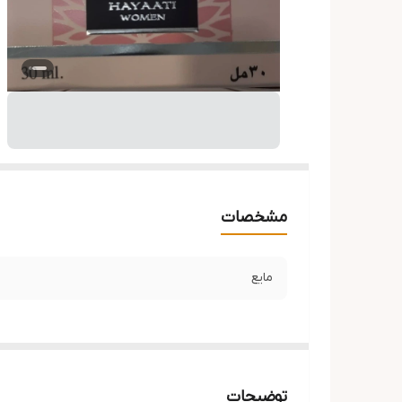
مشخصات
مایع
توضیحات