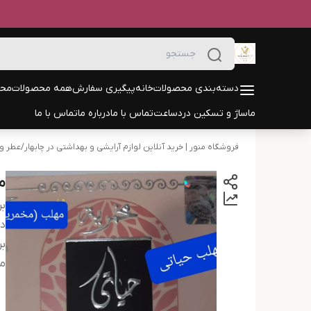
دسته‌بندی محصولات
خانه
پیگیری سفارش
همه محصولات
محص
ماساژ و تسکین درد
ساعت
تماس با ما
درباره ما
تماس با ما
فروشگاه منور | خرید آنلاین لوازم آرایشی و بهداشتی در چابهار
/
عطر و 
م
بر
دس
بر
ما