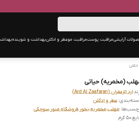
ولات آرایشی
مراقبت پوست
مراقبت مو
عطر و ادکلن
بهداشت و شوینده
بهداشت
ادکلن
هلب (مخمریه) حیاتی
ند:
ارد الزعفران (Ard Al Zaafaran)
ته‌بندی
:
عطر و ادکلن
چسب‌ها :
مهلب
،
مخمریه
،
بخور
،
فروشگاه منور
،
سوچکی
یع
:
50 گرم