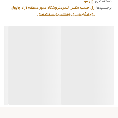
دسته‌بندی
:
ژل مو
استفاده ساده و راحت پمپی
برچسب‌ها :
ژل چسب مکس لیدی
،
فروشگاه منور
،
منطقه آزاد چابهار
،
ضد ریزش
لوازم آرایشی و بهداشتی و ساعت منور
مناسب برای انواع مو
نگهدارنده پر قدرت با ایجاد ظاهری فوق العاده
حجم: ۳۵۰ میلی لیتر