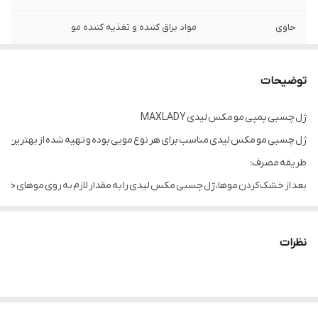
حاوی
مواد براق کننده و تغذیه کننده مو
کارایی
برای حالت دادن مو
توضیحات
ویژگی
خشک شدن سریع ، نچسب ،
ژل چسبی پمپی مو مکس لیدی MAXLADY
تاریخ انقضا
2027/06/29
ژل چسبی مو مکس لیدی مناسب برای هر نوع مویی بوده و تهیه شده از بهترین مواد 
حجم
350 میل
طریقه مصرف:
بعد از خشک کردن موها، ژل چسبی مکس لیدی را به مقدار لازم به روی موهای خود 
ویژگی‌ها و مشخصات:
نظرات
حالت دهنده قوی
حاوی ویتامین C
مناسب برای انواع مو