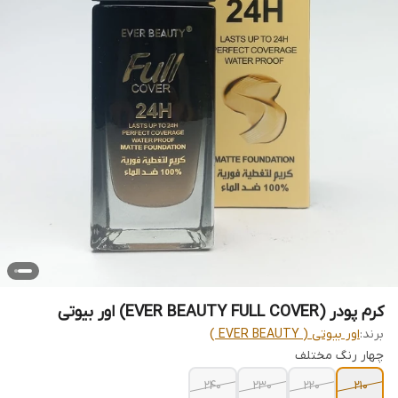
کرم پودر (EVER BEAUTY FULL COVER) اور بیوتی
برند:
اور بیوتی ( EVER BEAUTY )
چهار رنگ مختلف
240
230
220
210