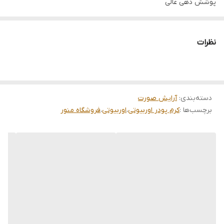
پوشش دهی عالی
پوشاننده ی عیوب صورت و ضد چروک
تازه کننده و طراوت دهنده پوست
نظرات
بدون درخشندگی و حفظ حالت مات و طبیعی پوست
ضد جوش
ازبین برنده علایم پیری پوست
دسته‌بندی
:
آرایش صورت
ضد جوش و ازبین برنده علایم پیری پوست
برچسب‌ها :
کرم پودر اوربیوتی
،
اوربیوتی
،
فروشگاه منور
کوچک کننده منافذ پوست و رفع ورم و پف صورت