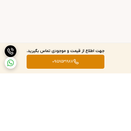
جهت اطلاع از قیمت و موجودی تماس بگیرید.
09159531987
برگشت به بالا