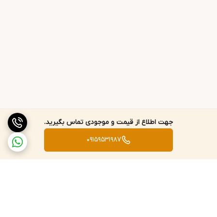
جهت اطلاع از قیمت و موجودی تماس بگیرید.
09159531987