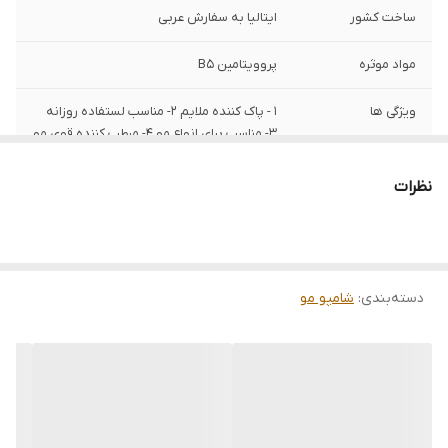
ساخت کشور
ایتالیا به سفارش عربی
مواد موثره
پروویتامین B5
ویژگی ها
1 - پاک کننده ملایم 2- مناسب لستفاده روزانه
3- مناسب برای انواع مو 4- مرطب کننده قوی مو
5 - مخافظت از مو در برابر ایجاد آسیب
نظرات
تاریخ انقضا
2025/07
بارکد
8006540146248
برند
پنتن
دسته‌بندی
:
شامپو مو