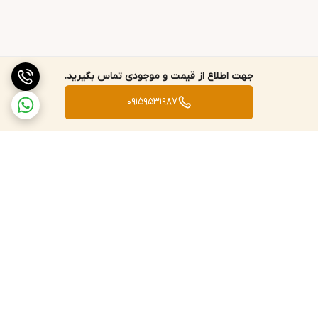
جهت اطلاع از قیمت و موجودی تماس بگیرید.
09159531987
برگشت به بالا