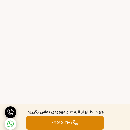
جهت اطلاع از قیمت و موجودی تماس بگیرید.
09159531987