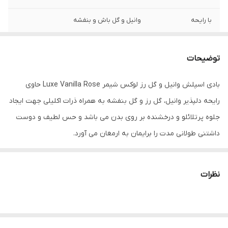
با رایحه
وانيل و گل باش و بنفشه
حجم
236 میل
توضیحات
تاریخ انقضا
بیشتر از دو سال
بادی اسپلش وانیل و گل رز لوکس شیمر Luxe Vanilla Rose حاوی
رایحه دلپذیر وانیل، گل رز و گل بنفشه به همراه ذرات اکلیلی جهت ایجاد
جلوه پرتلائلو و درخشنده بر روی بدن می باشد و حس لطیف و دوست
داشتنی طولانی مدت را برایمان به ارمغان می آورد.
بادی اسپلش لوکس پرفیومری توسط برند آمریکایی باقدمت بلکم
Belcam تولید می شود، بلکم در زمینه محصولات حمام و خوشبوکننده
نظرات
فعال است و از سال 1954 در حال فعالیت می باشد.
رایحه دلپذیر
- حس لطیف و ملایم