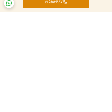
09159531987
برگشت به بالا
ارسال سریع به سراسر کشور
پشتیبانی و پاسخگویی
مشتریان