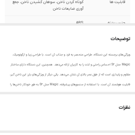
قابلیت ها
کوتاه کردن ناخن، سوهان کشیدن ناخن، جمع
آوری ضایعات ناخن
جنس بدنه
ABS
جنس تیغه
استیل ضدزنگ
توضیحات
ویژگی‌های برجسته این دستگاه، طراحی منحصر به فرد و جذاب آن است. با طراحی زیبا و ارگونومیک،
Magic مدل S2 احساس راحتی و لذت را به کاربران ارائه می‌دهد. همچنین، این دستگاه دارای ساختار
مقاوم و پایداری است که از طول عمر بالای آن نشان می‌دهد. یکی دیگر از ویژگی‌های بارز این ناخن گیر،
قابلیت‌ هوشمند آن است. با استفاده از سنسورهای پیشرفته، Magic مدل S2 به طور خودکار ناخن‌ها را
شناسایی و بهترین روش برای گرفتن آنها را انتخاب می‌کند. این ویژگی باعث می‌شود که کاربران بدون نیاز به
تنظیمات دقیق و زمان برای مراقبت از ناخن ها، به راحتی از این دستگاه استفاده کنند. با توجه به اهمیت
نظرات
مراقبت از ناخن ها برای زیبایی و بهداشت دست ها، استفاده از ناخن گیر هوشمند Magic مدل S2 توصیه
می شود. این دستگاه با ارائه عملکرد برتر و قابلیت های منحصر به فرد، به کاربران امکان می دهد تا
بهترین نتیجه را در مراقبت از ناخن های خود بدست آورند. از این رو، انتخاب Magic مدل S2 به