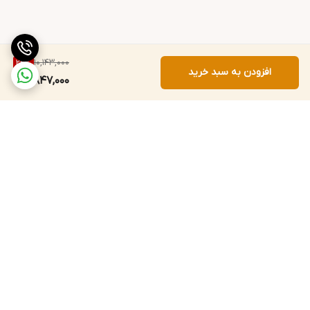
10,143,000
22
%
افزودن به سبد خرید
7,847,000
برگشت به بالا