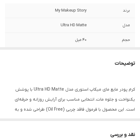
برند
My Makeup Story
مدل
Ultra HD Matte
حجم
۴۰ میل
نوع محصول
کرم پودر مایع
توضیحات
نوع پوشش
مات
فاقد چربی
بله
کرم پودر مایع مای میکاپ استوری مدل Ultra HD Matte با پوشش
نوع پوست
مختلط و چرب
یکنواخت و جلوه مات، انتخابی مناسب برای آرایش روزانه و حرفه‌ای
است. این محصول با فرمول فاقد چربی (Oil Free) طراحی شده و به
ایجاد ظاهری طبیعی و یکدست روی پوست کمک می‌کند.
بافت سبک و پخش آسان کرم پودر باعث می‌شود بدون ایجاد حس
نقد و بررسی
سنگینی روی پوست، پوشش مناسبی ایجاد شود. تنوع رنگی این