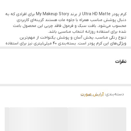
محصول امکان انتخاب رنگ متناسب با انواع تناژ پوستی را فراهم می‌کند.
کرم پودر Ultra HD Matte از برند My Makeup Story برای افرادی که به
ویژگی‌ها:
دنبال پوشش مناسب همراه با جلوه مات هستند گزینه‌ای کاربردی
محسوب می‌شود. بافت سبک و فرمول فاقد چربی این محصول باعث
• پوشش یکنواخت و طبیعی
شده برای استفاده روزانه انتخاب مناسبی باشد.
• جلوه مات روی پوست
تنوع رنگی مناسب، پخش آسان و پوشش یکنواخت از مهم‌ترین
ویژگی‌های این کرم پودر است. بسته‌بندی 40 میلی‌لیتری نیز برای استفاده
• فرمول فاقد چربی (Oil Free)
طولانی‌مدت مناسب است.
مزایا:
• بافت سبک و نرم
نظرات
• مناسب استفاده روزانه
✔ فاقد چربی
✔ جلوه مات
• حجم 40 میلی‌لیتر
✔ پوشش یکنواخت
✔ بافت سبک
✔ تنوع رنگی مناسب
دسته‌بندی
:
آرایش صورت