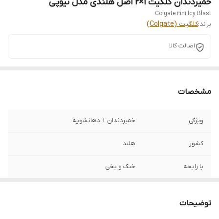
خمیردندان کلگیت ۱×۲ اصل هلندی مدل تیوپی
Colgate 2in1 Icy Blast
برند:
کلگیت (Colgate)
اصالت کالا
مشخصات
ویژگی
خمیردندان + دهانشویه
کشور
هلند
با رایحه
خنک و یخی
کارایی
تمیز کردن دندان‌ها + ایجاد حس تازگی
توضیحات