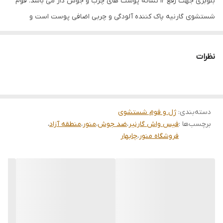
بلوبری جهت رفع 12 نشانه پوست های چرب و جوش دار می باشد. فوم
شستشوی گارنیه پاک کننده آلودگی و چربی اضافی پوست است و
پوستی تمیز و شفاف را به ارمغان می آورد.
معرفی برند گارنیه
نظرات
گارنیه، (به فرانسوی: Garnier) شرکت لوازم آرایشی فرانسوی است، که در
سال ۱۹۰۴ توسط آلفرد گارنیه راه‌اندازی شد و از سال ۱۹۷۰ تاکنون متعلق
به شرکت لورئال می‌باشد. دفتر مرکزی این شرکت در شهر بلوآ، فرانسه
قرار دارد.
دسته‌بندی
:
ژل و فوم شستشوی
برچسب‌ها :
فیس واش گارنیر
،
ضد جوش
،
منور
،
منطقه آزاد
،
فروشگاه منور
،
چابهار