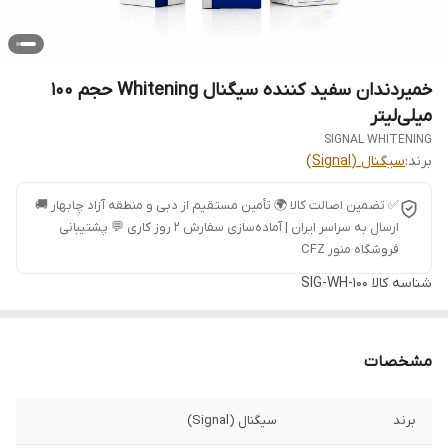
خمیردندان سفید کننده سیگنال Whitening حجم 100
میلی‌لیتر
SIGNAL WHITENING
برند:
سیگنال (Signal)
✅ تضمین اصالت کالا 🌍 تأمین مستقیم از دبی و منطقه آزاد چابهار 🚚
ارسال به سراسر ایران | آماده‌سازی سفارش ۲ روز کاری 💬 پشتیبانی
فروشگاه منور CFZ
شناسه کالا
SIG-WH-100
مشخصات
برند
سیگنال (Signal)