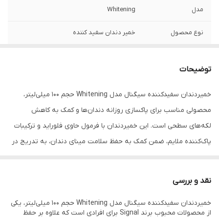
مدل
Whitening
نوع محصول
خمیر دندان سفید کننده
حجم
100 میلی‌لیتر
توضیحات
کارایی
کمک به سفید شدن دندان‌ها و از بین بردن
لکه‌های سطحی
خمیردندان سفیدکننده سیگنال مدل Whitening حجم 100 میلی‌لیتر،
محصولی مناسب برای پاکسازی روزانه دندان‌ها و کمک به کاهش
ترکیبات مؤثر
فلوراید و ترکیبات سفید کننده ملایم
لکه‌های سطحی است. این خمیردندان با فرمول حاوی فلوراید و ترکیبات
مناسب برای
استفاده روزانه
پاک‌کننده ملایم، ضمن کمک به حفظ سلامت مینای دندان، به تدریج در
سفیدتر دیده شدن دندان‌ها و ایجاد لبخندی درخشان‌تر نقش دارد.
کشور برند
انگلستان
همچنین با ایجاد حس طراوت و تازگی، تجربه‌ای خوشایند از مسواک زدن
نقد و بررسی
روزانه فراهم می‌کند. این محصول پس از بررسی مشخصات و اصالت کالا
خمیردندان سفیدکننده سیگنال مدل Whitening حجم 100 میلی‌لیتر، یکی
توسط تیم فروشگاه منور CFZ برای عرضه انتخاب شده است.
از محصولات محبوب برند Signal برای افرادی است که علاوه بر حفظ