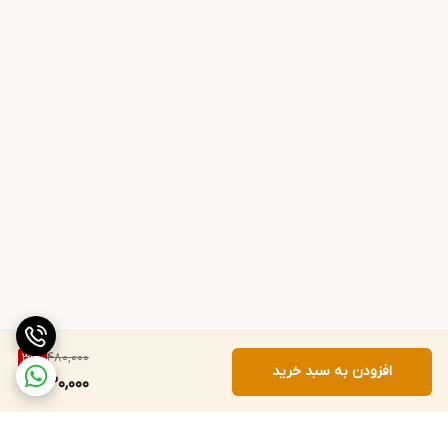
480,000
31
%
افزودن به سبد خرید
330,000