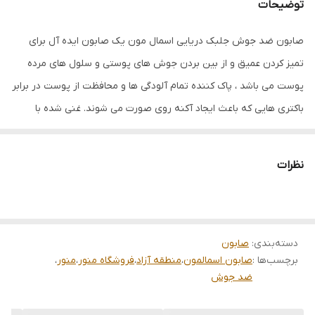
توضیحات
صابون ضد جوش جلبک دریایی اسمال مون یک صابون ایده آل برای
تمیز کردن عمیق و از بین بردن جوش های پوستی و سلول های مرده
پوست می باشد ، پاک کننده تمام آلودگی ها و محافظت از پوست در برابر
باکتری هایی که باعث ایجاد آکنه روی صورت می شوند. غنی شده با
جلبک های دریایی و کلاژن دریایی برای ارائه تعادل در رطوبت پوست و
ایجاد حس طراوت و آرامش بر روی پوست که باعث تنفس دوباره سلول
نظرات
های پوستی شما میشود.
دسته‌بندی
:
صابون
برچسب‌ها :
صابون اسمالمون
،
منطقه آزاد
،
فروشگاه منور
،
منور
،
ضد جوش