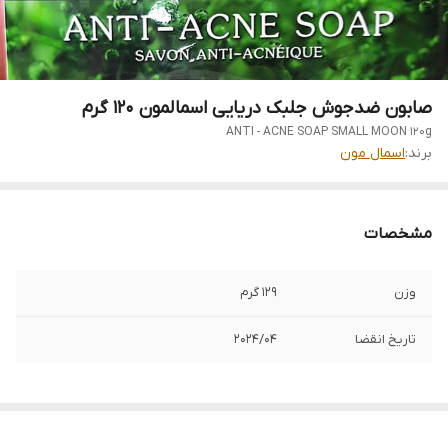
صابون ضدجوش جلبک دریایی اسمالمون 120 گرم
ANTI - ACNE SOAP SMALL MOON 120g
برند:
اسمال مون
مشخصات
وزن
129 گرم
تاریخ انقضا
2024/04