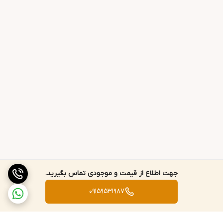
جهت اطلاع از قیمت و موجودی تماس بگیرید.
09159531987