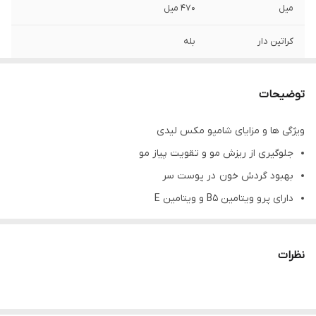
میل
470 میل
کراتین دار
بله
شامپو
ضد ریزش و تقویتی
توضیحات
ساخت کشور
تایلند
ویژگی ها و مزایای شامپو مکس لیدی
تاریخ انقضا
2026/07/18
جلوگیری از ریزش مو و تقویت پیاز مو
بهبود گردش خون در پوست سر
دارای پرو ویتامین B5 و ویتامین E
قدرت پاک کنندگی بالا و ملایم
کنترل چربی پوست سر
نظرات
حجیم تر شدن موها
محصول کشور تایلند
حجم : 470 میلی لیتر