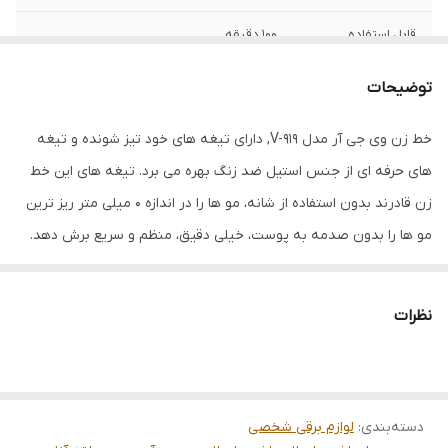
قابل استفاده
100 دقیقه
شارژ کامل
2 ساعت
توضیحات
جنس تیغ
استیل ضد زنگ
خط زن وی جی آر مدل V-919, دارای تیغه های خود تیز شونده و تیغه
‌های حرفه‌ ای از جنس استیل ضد زنگ بهره می ‌برد. تیغه ‌های این خط
تکنولوژی اصلاح
برش مستقیم
زن قادرند بدون استفاده از شانه، مو ها را در اندازه 0 میلی ‌متر ریز ترین
برند
وی جی آر
مو ها را بدون صدمه به پوست، خیلی دقیق، منظم و سریع برش دهد.
البته تعداد 3 عدد شانه اصلاح در جعبه ی این محصول قرار دارد که می
‌توان با قرار دادن شانه ها روی تیغه ی دستگاه، مو های صورت و یا حتی
نظرات
سر را در اندازه های 1، 2 و 3 میلی متر کوتاه نماید. علاوه بر قابلیت صفر
زنی، برای خط زنی، درآوردن خط ریش و گردن و انجام کار های فانتزی نیز
کاربرد دارد. صفحه ی LED روی بدنه نیز نشانگر میزان شارژ باقی مانده را
دسته‌بندی
:
لوازم برقی شخصی
نشان می دهد. از دیگر نکات قابل توجه این مدل می توان به قدرت زیاد