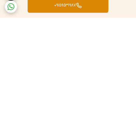
09159531987
برگشت به بالا
ارسال سریع به سراسر کشور
پشتیبانی و پاسخگویی
مشتریان