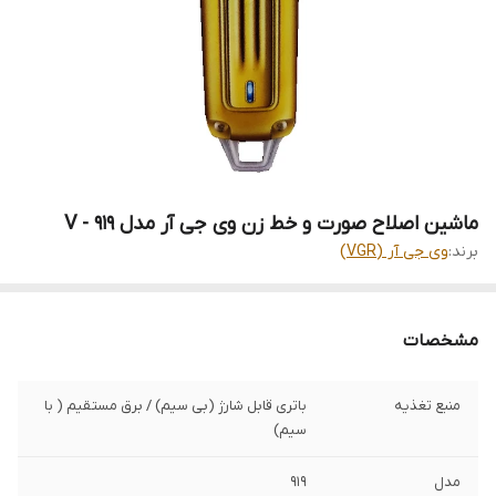
ماشین اصلاح صورت و خط زن وی جی آر مدل V - 919
برند:
وی جی آر (VGR)
مشخصات
منبع تغذیه
باتری قابل شارژ (بی سیم) / برق مستقیم ( با
سیم)
مدل
919