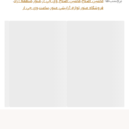
برچسب‌ها :
ماشین اصلاح
،
ماشین اصلاح وی جی آر
،
منور
،
منطقه آزاد
،
و در عین حال صدای کم آن حین اصلاح اشاره کرد.
فروشگاه منور
،
لوازم آرایشی منور
،
ساعت
،
وی جی ار
مشخصات اصلی ماشین اصلاح خط زن وی جی آر مدل وی 919 VGR Hair
Trimmer V919:
جنس تیغه از استیل ضد زنگ
اندازه اصلاح 0 میلی متر
قابلیت صفر زنی، برای خط زنی، درآوردن خط ریش و گردن و انجام کار
های فانتزی
مدت شارژ کامل 2 ساعت
مدت استفاده پس از هر بار شارژ 100 دقیقه
صفحه ی LED روی بدنه نشانگر میزان شارژ باقی مانده
قابلیت تیغه های خود تیز شونده