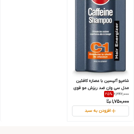
شامپو آلپسین با عصاره کافئین
مدل سی وان ضد ریزش مو قوی
2,342,000
25
%
اصل آلمانی حجم ۲۵۰ میل
1,750,000
افزودن به سبد