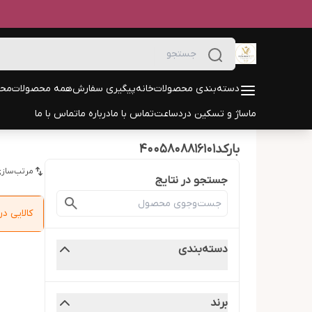
دسته‌بندی محصولات
خانه
پیگیری سفارش
همه محصولات
محص
ماساژ و تسکین درد
ساعت
تماس با ما
درباره ما
تماس با ما
بارکد4005808816101
مرتب‌سازی
جستجو در نتایج
کالایی 
دسته‌بندی
برند